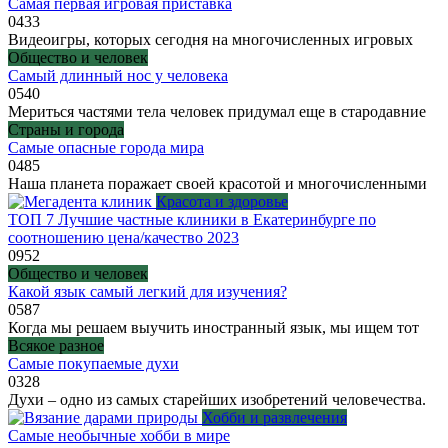
Самая первая игровая приставка
0
433
Видеоигры, которых сегодня на многочисленных игровых
Общество и человек
Самый длинный нос у человека
0
540
Мериться частями тела человек придумал еще в стародавние
Страны и города
Самые опасные города мира
0
485
Наша планета поражает своей красотой и многочисленными
Красота и здоровье
ТОП 7 Лучшие частные клиники в Екатеринбурге по
соотношению цена/качество 2023
0
952
Общество и человек
Какой язык самый легкий для изучения?
0
587
Когда мы решаем выучить иностранный язык, мы ищем тот
Всякое разное
Самые покупаемые духи
0
328
Духи – одно из самых старейших изобретений человечества.
Хобби и развлечения
Самые необычные хобби в мире