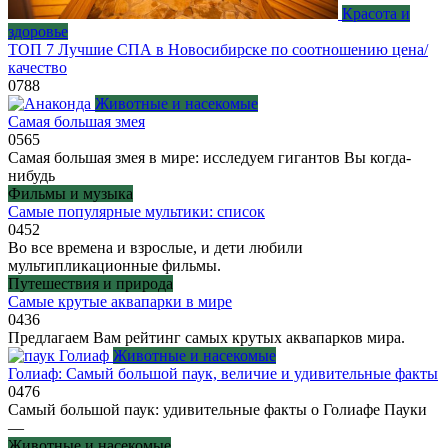
Красота и
здоровье
ТОП 7 Лучшие СПА в Новосибирске по соотношению цена/
качество
0
788
Животные и насекомые
Самая большая змея
0
565
Самая большая змея в мире: исследуем гигантов Вы когда-
нибудь
Фильмы и музыка
Самые популярные мультики: список
0
452
Во все времена и взрослые, и дети любили
мультипликационные фильмы.
Путешествия и природа
Самые крутые аквапарки в мире
0
436
Предлагаем Вам рейтинг самых крутых аквапарков мира.
Животные и насекомые
Голиаф: Самый большой паук, величие и удивительные факты
0
476
Самый большой паук: удивительные факты о Голиафе Пауки
—
Животные и насекомые