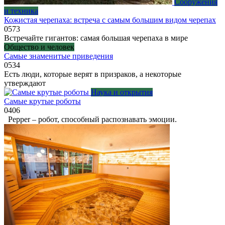
Сооружения
и техника
Кожистая черепаха: встреча с самым большим видом черепах
0
573
Встречайте гигантов: самая большая черепаха в мире
Общество и человек
Самые знаменитые приведения
0
534
Есть люди, которые верят в призраков, а некоторые
утверждают
Наука и открытия
Самые крутые роботы
0
406
Pepper – робот, способный распознавать эмоции.