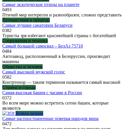
Самые экзотические птицы на планете
0
493
Птичий мир интересен и разнообразен, сложно представить
Путешествия и природа
Самые лучшие санатории Беларуси
0
382
Туристы зря избегают красивейшей страны с богатейшей
Сооружения и техника
Самый большой самосвал – БелАз 75710
0
484
Автозавод, расположенный в Белоруссии, производит
машины
Общество и человек
Самый высокий мужской голос
0
582
Контртенор — таким термином называется самый высокий
Страны и города
Самая высокая башня с часами в России
0
372
Во всем мире можно встретить сотни башен, которые
являются
Всякое разное
Самые распространенные поверья народов мира
0
472
Для любого народа на планете поверья не просто часть