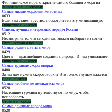
Филиппинское море: открытие самого большого моря на
Животные и насекомые
Самые милые мордочки животных
0
633
Если вам станет грустно, посмотрите на эту мимимишную
Общество и человек
Список лучших интересных передач России
0
512
Несмотря на то, что сегодня мы можем выбирать из сотни
Путешествия и природа
Самые редкие цветы в мире
0
429
Цветы — красивейшие создания природы. И чем уникальнее
Общество и человек
Самые трудные скороговорки
0
480
Зачем нам нужны скороговорки? Это только глупым кажется
Еда и напитки
Самые необычные деликатесы мира
0
520
Настоящие гурманы путешествуют по миру, чтобы
попробовать
Страны и города
Самые длинные города мира
0
520