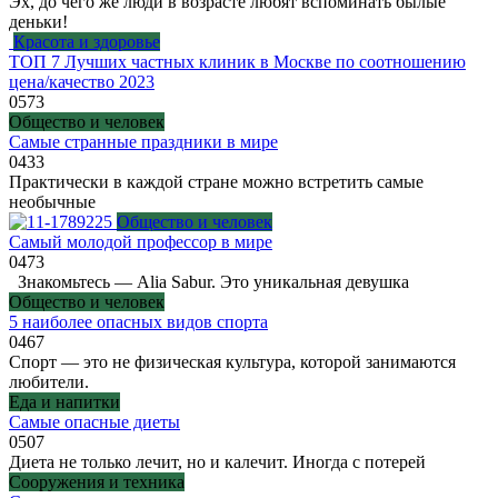
Эх, до чего же люди в возрасте любят вспоминать былые
деньки!
Красота и здоровье
ТОП 7 Лучших частных клиник в Москве по соотношению
цена/качество 2023
0
573
Общество и человек
Самые странные праздники в мире
0
433
Практически в каждой стране можно встретить самые
необычные
Общество и человек
Самый молодой профессор в мире
0
473
Знакомьтесь — Alia Sabur. Это уникальная девушка
Общество и человек
5 наиболее опасных видов спорта
0
467
Спорт — это не физическая культура, которой занимаются
любители.
Еда и напитки
Самые опасные диеты
0
507
Диета не только лечит, но и калечит. Иногда с потерей
Сооружения и техника