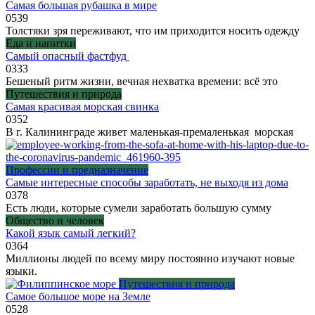
Самая большая рубашка в мире
0
539
Толстяки зря переживают, что им приходится носить одежду
Еда и напитки
Самый опасный фастфуд
0
333
Бешеный ритм жизни, вечная нехватка времени: всё это
Путешествия и природа
Самая красивая морская свинка
0
352
В г. Калининграде живет маленькая-премаленькая морская
Профессии и предназначение
Самые интересные способы заработать, не выходя из дома
0
378
Есть люди, которые сумели заработать большую сумму
Общество и человек
Какой язык самый легкий?
0
364
Миллионы людей по всему миру постоянно изучают новые
языки.
Путешествия и природа
Самое большое море на Земле
0
528