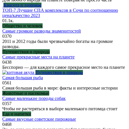
Красота и здоровье
ТОП-7 Лучшие СПА комплексов в Сочи по соотношению
цена/качество 2023
0
1.1к.
Общество и человек
Самые громкие разводы знаменитостей
0
370
2011 и 2012 годы были чрезвычайно богаты на громкие
разводы.
Путешествия и природа
Самые прекрасные места на планете
0
438
Бесспорно — для каждого самое прекрасное место на планете
Путешествия и природа
Самая большая рыба
0
561
Самая большая рыба в мире: факты и интересные истории
Животные и насекомые
Самые маленькие породы собак
0
357
Чтобы не растеряться в выборе маленького питомца стоит
Еда и напитки
Самые вкусные советские пирожные
0
468