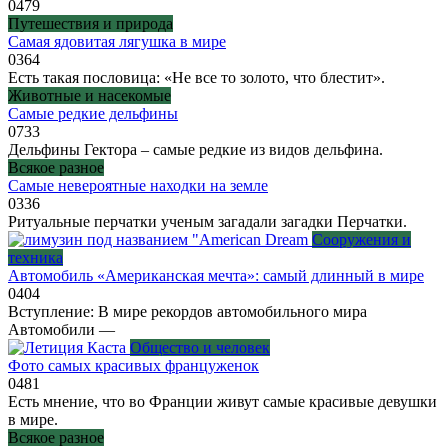
0
479
Путешествия и природа
Самая ядовитая лягушка в мире
0
364
Есть такая пословица: «Не все то золото, что блестит».
Животные и насекомые
Самые редкие дельфины
0
733
Дельфины Гектора – самые редкие из видов дельфина.
Всякое разное
Самые невероятные находки на земле
0
336
Ритуальные перчатки ученым загадали загадки Перчатки.
Сооружения и
техника
Автомобиль «Американская мечта»: самый длинный в мире
0
404
Вступление: В мире рекордов автомобильного мира
Автомобили —
Общество и человек
Фото самых красивых француженок
0
481
Есть мнение, что во Франции живут самые красивые девушки
в мире.
Всякое разное