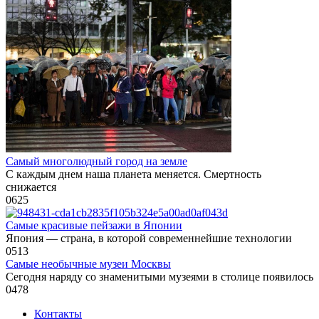
Самый многолюдный город на земле
С каждым днем наша планета меняется. Смертность
снижается
0
625
Самые красивые пейзажи в Японии
Япония — страна, в которой современнейшие технологии
0
513
Самые необычные музеи Москвы
Сегодня наряду со знаменитыми музеями в столице появилось
0
478
Контакты