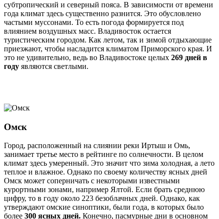
субтропический и северный пояса. В зависимости от времени
года климат здесь существенно разнится. Это обусловлено
частыми муссонами. То есть погода формируется под
влиянием воздушных масс. Владивосток остается
туристическим городом. Как летом, так и зимой отдыхающие
приезжают, чтобы насладится климатом Приморского края. И
это не удивительно, ведь во Владивостоке целых
269 дней в
году
являются светлыми.
Омск
Город, расположенный на слиянии реки Иртыш и Омь,
занимает третье место в рейтинге по солнечности. В целом
климат здесь умеренный. Это значит что зима холодная, а лето
теплое и влажное. Однако по своему количеству ясных дней
Омск может соперничать с некоторыми известными
курортными зонами, например Ялтой. Если брать среднюю
цифру, то в году около 223 безоблачных дней. Однако, как
утверждают омские синоптики, были года, в которых было
более
300 ясных дней.
Конечно, пасмурные дни в основном