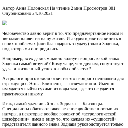
Автор
Анна Полонская
На чтение
2 мин
Просмотров
381
Опубликовано
24.10.2021
Человечество давно верит в то, что предначертанное небом и
звездами влияет на нашу жизнь. И людям нравится винить в
своих проблемах (или благодарить за удачу) знаки Зодиака,
под которыми они родились.
Например, всех давным-давно волнует вопрос: какой знако
Зодиака самый везучий? Кому чаще, чем другим, сопутствует
удача и жизненный успех в любых областях?
Астрологи приготовили ответ на этот вопрос специально для
страждущих. Это… Близнецы, — отвечают они. Именно
им удается выйти сухими из воды там, где это не удается
практически никому.
Итак, самый удачливый знак Зодиака — Близнецы.
Специалисты обясняют такое везение двойственностью их
натуры, а некоторые вообще говорят об «астрологической
шизофрении», имея в виду то, что каждая из «сущностей»
представителя данного знака Зодиака руководствуется только