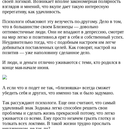
своей логикой. Возникает вполне закономерная полярность
взглядов и мнений, что вкупе дает такую интересную
пререгативу, как удачливость.
Психологи объясняют эту везучесть по-другому. Дело в том,
что в большинстве своем Близнецы — довольно
оптимистичные люди. Они не впадают в депрессию, смотрят
на мир легко и позитивно,в ерят в себя и собственный успех.
Неудивительно тогда, что с подобным настроем им легче
добиваться поставленных целей. Как говорят, настрой на
позитив — уже наполовину сделанное дело.
И люди, и деньги отлично уживаются с теми, кто родился в
конце мая-начале июня.
А если что и подет не так, «близняшка» всегда сможет
убедить себя и других, что именно так и было задумано.
Так рассуждают психологи. Еще они считают, что самый
удачливый знак Зодиака легко способен решить свои
проблемы и сделать жизнь прекрасной потому, что легко
уживается со всеми. Ему просто незачем грызть глотку и
толкать всех локтями. В такой жизни трудно прослыть
неудачником, не так ли?