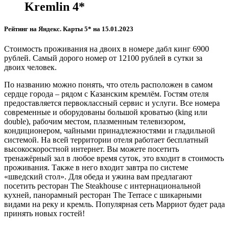
Kremlin
4*
Рейтинг на Яндекс. Карты 5* на 15.01.2023
Стоимость проживания на двоих в номере дабл кинг 6900
рублей. Самый дорого номер от 12100 рублей в сутки за
двоих человек.
По названию можно понять, что отель расположен в самом
сердце города – рядом с Казанским кремлём. Гостям отеля
предоставляется первоклассный сервис и услуги. Все номера
современные и оборудованы большой кроватью (king или
double), рабочим местом, плазменным телевизором,
кондиционером, чайными принадлежностями и гладильной
системой. На всей территории отеля работает бесплатный
высокоскоростной интернет. Вы можете посетить
тренажёрный зал в любое время суток, это входит в стоимость
проживания. Также в него входит завтра по системе
«шведский стол». Для обеда и ужина вам предлагают
посетить ресторан The Steakhouse с интернациональной
кухней, панорамный ресторан The Terrace с шикарными
видами на реку и кремль. Популярная сеть Марриот будет рада
принять новых гостей!