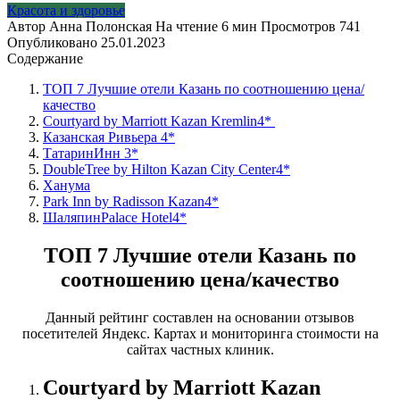
Красота и здоровье
Автор
Анна Полонская
На чтение
6 мин
Просмотров
741
Опубликовано
25.01.2023
Содержание
ТОП 7 Лучшие отели Казань по соотношению цена/
качество
Courtyard by Marriott Kazan Kremlin4*
Казанская Ривьера 4*
ТатаринИнн 3*
DoubleTree by Hilton Kazan City Center4*
Ханума
Park Inn by Radisson Kazan4*
ШаляпинPalace Hotel4*
ТОП 7 Лучшие отели Казань по
соотношению цена/качество
Данный рейтинг составлен на основании отзывов
посетителей Яндекс. Картах и мониторинга стоимости на
сайтах частных клиник.
Courtyard
by
Marriott
Kazan