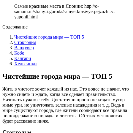
Самые красивые места в Японии: http://o-
samom.ru/strany-i-goroda/samye-krasivye-pejzazhi-v-
yaponii.html
Содержание
Чистейшие города мира — ТОП 5
Стокгольм
Ванкувер
Кобе
Калгари
Хельсинки
Чистейшие города мира — ТОП 5
Жить в чистоте хочет каждый из нас. Это вовсе не значит, что
нужно сидеть и ждать, когда все сделает правительство.
Начинать нужно с себя. Достаточно просто не кидать мусор
мимо урн, не уничтожать зеленые насаждения и т. д. Ведь в
мире существуют города, где жители соблюдают все правила
по поддержанию порядка и чистоты. Об этих мегаполисах
будет рассказано ниже.
Стокгольм