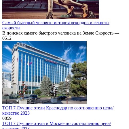
Самый быстрый человек: история рекордов и секреты
скорости
В поисках самого быстрого человека на Земле Скорость —
0
512
ТОП 7 Лучшие отели Краснодар по соотношению цена/
качество 2023
0
859
ТОП 7 Лучшие отели в Москве по соотношению цена/
качество 2023