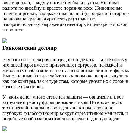
ввели доллар, в ходу у населения были фунты. Но новая
валюта по дизайну и красоте поразила всех. Живописные
птички и рыбки, изображенные на ней (на обратной стороне
нарисована красивая архитектура) затмит по
изобразительному выражению некоторые шедевры мировой
живописи.
Гонконгский доллар
Эту банкноты невероятно трудно подделать — а все потому
что дизайнеры вместо привычных портретов, пейзажей и
животных изобразили на ней… непонятные линии и формы.
Выполненные в стиле хай-текс купюры очень приглянулись
как гонконгцам, так и туристам, которые увозят их с собой в
качестве сувениров.
У таких денег много степеней защиты — орнамент и цвет
затрудняют работу фальшивомонетчиков. Но кроме чисто
технической пользы, в свои деньги авторы заложили
глубокую философию: мир вокруг стремительно меняется, и
подобные изображения отлично передают данную идею.