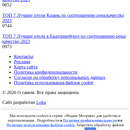
0
652
ТОП 7 Лучшие отели Казань по соотношению цена/качество
2023
0
744
ТОП 7 Лучшие отели в Екатеринбурге по соотношению цена/
качество 2023
0
973
Контакты
Реклама
Карта сайта
Политика конфиденциальности
Согласие на обработку персональных данных
Политика использования файлов cookie
© 2026 О самом. Все права защищены.
Сайт разработан
Loka
Мы используем cookies и сервис «Яндекс.Метрика» для удобства и
ИП Пискунова Анна Владимировна ИНН: 227500714967
персонализации. Подробности
в
Политике конфиденциальности
и в
Работает на теме
Reboot
Политике использования файлов cookie
.
Запретить обработку файлов