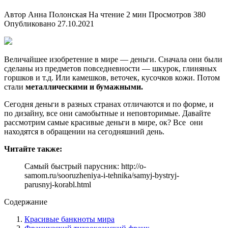
Автор
Анна Полонская
На чтение
2 мин
Просмотров
380
Опубликовано
27.10.2021
Величайшее изобретение в мире — деньги. Сначала они были
сделаны из предметов повседневности — шкурок, глиняных
горшков и т.д. Или камешков, веточек, кусочков кожи. Потом
стали
металлическими и бумажными.
Сегодня деньги в разных странах отличаются и по форме, и
по дизайну, все они самобытные и неповторимые. Давайте
рассмотрим самые красивые деньги в мире, ок? Все они
находятся в обращении на сегодняшний день.
Читайте также:
Самый быстрый парусник: http://o-
samom.ru/sooruzheniya-i-tehnika/samyj-bystryj-
parusnyj-korabl.html
Содержание
Красивые банкноты мира