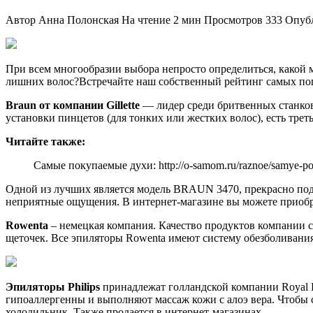
Автор
Анна Полонская
На чтение
2 мин
Просмотров
333
Опуб
При всем многообразии выбора непросто определиться, какой 
лишних волос?Встречайте наш собственный рейтинг самых по
Braun от компании Gillette
— лидер среди бритвенных станков
установки пинцетов (для тонких или жестких волос), есть трет
Читайте также:
Самые покупаемые духи: http://o-samom.ru/raznoe/samye-p
Одной из лучших является модель BRAUN 3470, прекрасно по
неприятные ощущения. В интернет-магазине вы можете приобре
Rowenta
– немецкая компания. Качество продуктов компании с
щеточек. Все эпиляторы Rowenta имеют систему обезболивания,
Эпиляторы Philips
принадлежат голландской компании Royal P
гипоаллергенны и выполняют массаж кожи с алоэ вера. Чтобы с
холодильник. Также продается в интернет-магазинах.