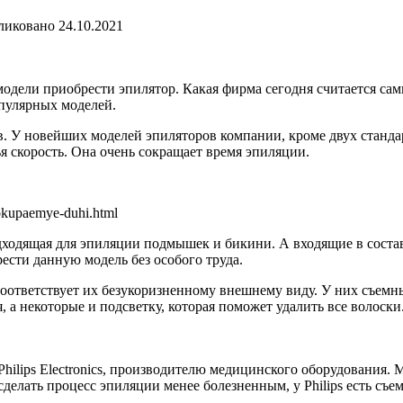
ликовано
24.10.2021
модели приобрести эпилятор. Какая фирма сегодня считается са
пулярных моделей.
. У новейших моделей эпиляторов компании, кроме двух станда
ья скорость. Она очень сокращает время эпиляции.
okupaemye-duhi.html
дходящая для эпиляции подмышек и бикини. А входящие в сост
сти данную модель без особого труда.
оответствует их безукоризненному внешнему виду. У них съемн
 а некоторые и подсветку, которая поможет удалить все волоски
hilips Electronics, производителю медицинского оборудования.
делать процесс эпиляции менее болезненным, у Philips есть съе