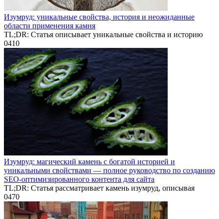
Изумруд: уникальные свойства, история и неожиданные
области применения камня
TL;DR: Статья описывает уникальные свойства и историю
0
410
Изумруд: магический камень с богатой историей и
уникальными свойствами — полное руководство по созданию
SEO-оптимизированного контента для сайта
TL;DR: Статья рассматривает камень изумруд, описывая
0
470