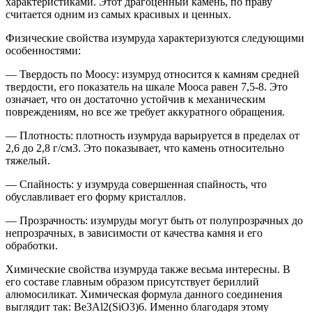
характеристиками. Этот драгоценный камень, по праву
считается одним из самых красивых и ценных.
Физические свойства изумруда характеризуются следующими
особенностями:
— Твердость по Моосу: изумруд относится к камням средней
твердости, его показатель на шкале Мооса равен 7,5-8. Это
означает, что он достаточно устойчив к механическим
повреждениям, но все же требует аккуратного обращения.
— Плотность: плотность изумруда варьируется в пределах от
2,6 до 2,8 г/см3. Это показывает, что камень относительно
тяжелый.
— Спайность: у изумруда совершенная спайность, что
обуславливает его форму кристаллов.
— Прозрачность: изумруды могут быть от полупрозрачных до
непрозрачных, в зависимости от качества камня и его
обработки.
Химические свойства изумруда также весьма интересны. В
его составе главным образом присутствует бериллий
алюмосиликат. Химическая формула данного соединения
выглядит так: Be3Al2(SiO3)6. Именно благодаря этому