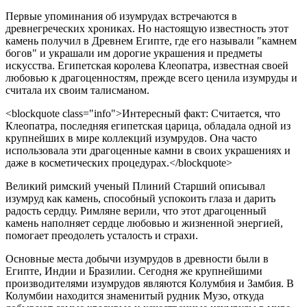
Первые упоминания об изумрудах встречаются в
древнегреческих хрониках. Но настоящую известность этот
камень получил в Древнем Египте, где его называли "камнем
богов" и украшали им дорогие украшения и предметы
искусства. Египетская королева Клеопатра, известная своей
любовью к драгоценностям, прежде всего ценила изумруды и
считала их своим талисманом.
<blockquote class="info">Интересный факт: Считается, что
Клеопатра, последняя египетская царица, обладала одной из
крупнейших в мире коллекций изумрудов. Она часто
использовала эти драгоценные камни в своих украшениях и
даже в косметических процедурах.</blockquote>
Великий римский ученый Плиний Старший описывал
изумруд как камень, способный успокоить глаза и дарить
радость сердцу. Римляне верили, что этот драгоценный
камень наполняет сердце любовью и жизненной энергией,
помогает преодолеть усталость и страхи.
Основные места добычи изумрудов в древности были в
Египте, Индии и Бразилии. Сегодня же крупнейшими
производителями изумрудов являются Колумбия и Замбия. В
Колумбии находится знаменитый рудник Музо, откуда