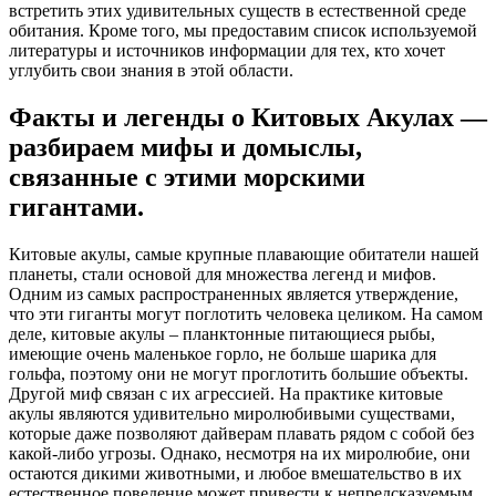
встретить этих удивительных существ в естественной среде
обитания. Кроме того, мы предоставим список используемой
литературы и источников информации для тех, кто хочет
углубить свои знания в этой области.
Факты и легенды о Китовых Акулах —
разбираем мифы и домыслы,
связанные с этими морскими
гигантами.
Китовые акулы, самые крупные плавающие обитатели нашей
планеты, стали основой для множества легенд и мифов.
Одним из самых распространенных является утверждение,
что эти гиганты могут поглотить человека целиком. На самом
деле, китовые акулы – планктонные питающиеся рыбы,
имеющие очень маленькое горло, не больше шарика для
гольфа, поэтому они не могут проглотить большие объекты.
Другой миф связан с их агрессией. На практике китовые
акулы являются удивительно миролюбивыми существами,
которые даже позволяют дайверам плавать рядом с собой без
какой-либо угрозы. Однако, несмотря на их миролюбие, они
остаются дикими животными, и любое вмешательство в их
естественное поведение может привести к непредсказуемым