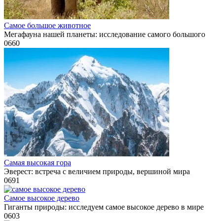
Самое большое животное
Мегафауна нашей планеты: исследование самого большого
0
660
Самая высокая гора
Эверест: встреча с величием природы, вершиной мира
0
691
Самое высокое дерево
Гиганты природы: исследуем самое высокое дерево в мире
0
603