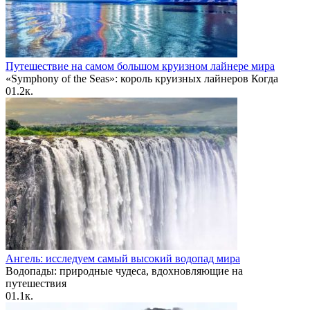
Путешествие на самом большом круизном лайнере мира
«Symphony of the Seas»: король круизных лайнеров Когда
0
1.2к.
Ангель: исследуем самый высокий водопад мира
Водопады: природные чудеса, вдохновляющие на
путешествия
0
1.1к.