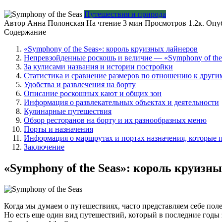
Путешествия и природа
Автор
Анна Полонская
На чтение
3 мин
Просмотров
1.2к.
Опу
Содержание
«Symphony of the Seas»: король круизных лайнеров
Непревзойденные роскошь и величие — «Symphony of the
За кулисами названия и истории постройки
Статистика и сравнение размеров по отношению к други
Удобства и развлечения на борту
Описание роскошных кают и общих зон
Информация о развлекательных объектах и деятельности
Кулинарные путешествия
Обзор ресторанов на борту и их разнообразных меню
Порты и назначения
Информация о маршрутах и портах назначения, которые п
Заключение
«Symphony of the Seas»: король круизн
Когда мы думаем о путешествиях, часто представляем себе по
Но есть еще один вид путешествий, который в последние годы 