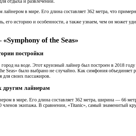
для отдыха и развлечений.
м лайнером в мире. Его длина составляет 362 метра, что приме
ль, его историю и особенности, а также узнаем, чем он может у
«Symphony of the Seas»
тории постройки
й город на воде. Этот круизный лайнер был построен в 2018 году
f the Seas» было выбрано не случайно. Как симфония объединяет
я для своих пассажиров.
к другим лайнерам
ером в мире. Его длина составляет 362 метра, ширина — 66 метр
0 членов экипажа. В сравнении, «Titanic», самый знаменитый кр