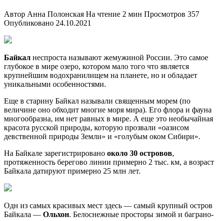
Автор
Анна Полонская
На чтение
2 мин
Просмотров
357
Опубликовано
24.10.2021
Байкал
неспроста называют жемужиной России. Это самое
глубокое в мире озеро, котором мало того что является
крупнейшим водохранилищем на планете, но и обладает
уникальными особенностями.
Еще в старину Байкал называли священным морем (по
величине оно обходит многие моря мира). Его флора и фауна
многообразна, им нет равных в мире. А еще это необычайная
красота русской природы, которую прозвали «оазисом
девственной природы Земли» и «голубым оком Сибири».
На Байкале зарегистрировано
около 30 островов
,
протяженность берегово линии примерно 2 тыс. км, а возраст
Байкала датируют примерно 25 млн лет.
Одн из самых красивых мест здесь — самый крупный остров
Байкала —
Ольхон
. Белоснежные просторы зимой и баграно-