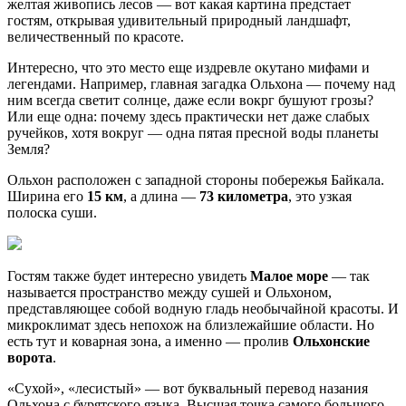
желтая живопись лесов — вот какая картина предстает
гостям, открывая удивительный природный ландшафт,
величественный по красоте.
Интересно, что это место еще издревле окутано мифами и
легендами. Например, главная загадка Ольхона — почему над
ним всегда светит солнце, даже если вокрг бушуют грозы?
Или еще одна: почему здесь практически нет даже слабых
ручейков, хотя вокруг — одна пятая пресной воды планеты
Земля?
Ольхон расположен с западной стороны побережья Байкала.
Ширина его
15 км
, а длина —
73 километра
, это узкая
полоска суши.
Гостям также будет интересно увидеть
Малое море
— так
называется пространство между сушей и Ольхоном,
представляющее собой водную гладь необычайной красоты. И
микроклимат здесь непохож на близлежайшие области. Но
есть тут и коварная зона, а именно — пролив
Ольхонские
ворота
.
«Сухой», «лесистый» — вот буквальный перевод назания
Ольхона с бурятского языка. Высшая точка самого большого