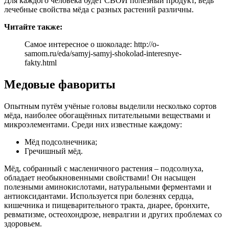
Для каждого человека будет СВОЙ полезный продукт, ведь
лечебные свойства мёда с разных растений различны.
Читайте также:
Самое интересное о шоколаде: http://o-
samom.ru/eda/samyj-samyj-shokolad-interesnye-
fakty.html
Медовые фавориты
Опытным путём учёные головы выделили несколько сортов
мёда, наиболее обогащённых питательными веществами и
микроэлементами. Среди них известные каждому:
Мёд подсолнечника;
Гречишный мёд.
Мёд, собранный с масленичного растения – подсолнуха,
обладает необыкновенными свойствами! Он насыщен
полезными аминокислотами, натуральными ферментами и
антиоксидантами. Используется при болезнях сердца,
кишечника и пищеварительного тракта, диарее, бронхите,
ревматизме, остеохондрозе, невралгии и других проблемах со
здоровьем.