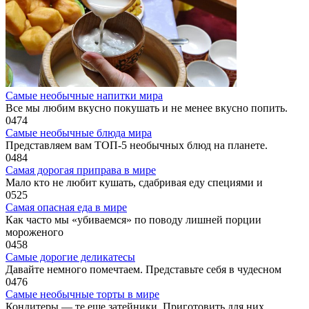
Самые необычные напитки мира
Все мы любим вкусно покушать и не менее вкусно попить.
0
474
Самые необычные блюда мира
Представляем вам ТОП-5 необычных блюд на планете.
0
484
Самая дорогая приправа в мире
Мало кто не любит кушать, сдабривая еду специями и
0
525
Самая опасная еда в мире
Как часто мы «убиваемся» по поводу лишней порции
мороженого
0
458
Самые дорогие деликатесы
Давайте немного помечтаем. Представьте себя в чудесном
0
476
Самые необычные торты в мире
Кондитеры — те еще затейники. Приготовить для них