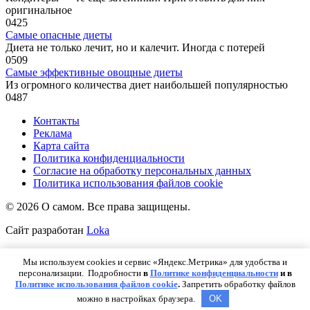
оригинальное
0
425
Самые опасные диеты
Диета не только лечит, но и калечит. Иногда с потерей
0
509
Самые эффективные овощные диеты
Из огромного количества диет наибольшей популярностью
0
487
Контакты
Реклама
Карта сайта
Политика конфиденциальности
Согласие на обработку персональных данных
Политика использования файлов cookie
© 2026 О самом. Все права защищены.
Сайт разработан
Loka
Мы используем cookies и сервис «Яндекс.Метрика» для удобства и
ИП Пискунова Анна Владимировна ИНН: 227500714967
персонализации. Подробности
в
Политике конфиденциальности
и в
Работает на теме
Reboot
Политике использования файлов cookie
.
Запретить обработку файлов
можно в настройках браузера.
OK